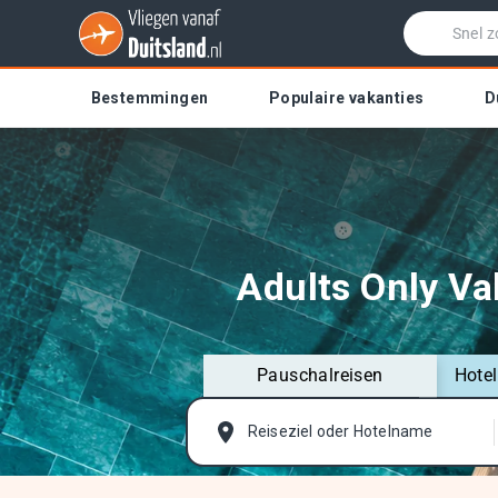
Bestemmingen
Populaire vakanties
D
Adults Only Va
Pauschalreisen
Hote
Reiseziel oder Hotelname