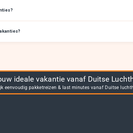
nties?
akanties?
ouw ideale vakantie vanaf Duitse Luch
ijk eenvoudig pakketreizen & last minutes vanaf Duitse lucht