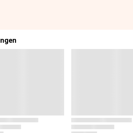
ingen