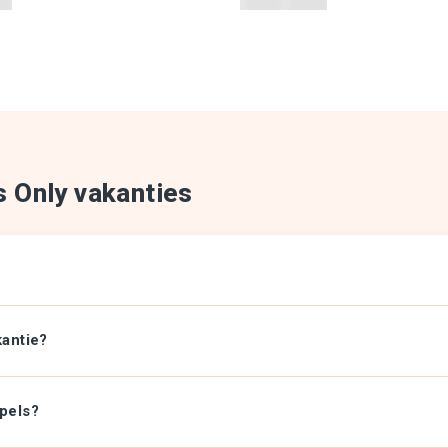
s Only vakanties
?
antie?
ppels?