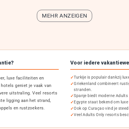
MEHR ANZEIGEN
antie?
Voor iedere vakantiewe
Turkije is populair dankzij lux
r, luxe faciliteiten en
Griekenland combineert rustig
 hotels geniet je vaak van
stranden.
ere uitstraling. Veel resorts
Spanje biedt moderne Adults 
te ligging aan het strand,
Egypte staat bekend om luxe 
oppels en rustzoekers.
Ook op Curaçao vind je stee
Veel Adults Only resorts besc