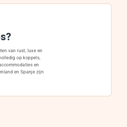
es?
ten van rust, luxe en
volledig op koppels,
le accommodaties en
enland en Spanje zijn