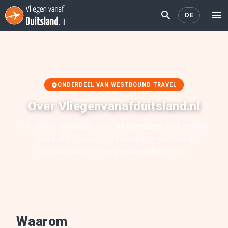
DE
ONDERDEEL VAN WESTBOUND TRAVEL
Over Vliegenvanafduitsland.nl
Dé online specialist voor pakketreizen met vertrek
vanaf alle Duitse luchthavens — voordelig,
betrouwbaar en met persoonlijke service.
Waarom