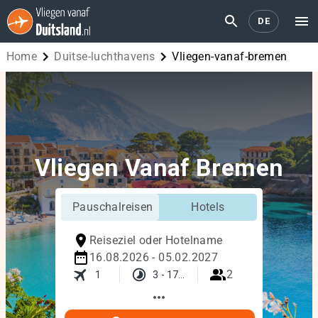
DE
Home
duitse-luchthavens
vliegen-vanaf-bremen
Vliegen Vanaf Bremen
Pauschalreisen
Hotels
Reiseziel oder Hotelname
16.08.2026 - 05.02.2027
2
1
3 - 17 Tage
more_horiz