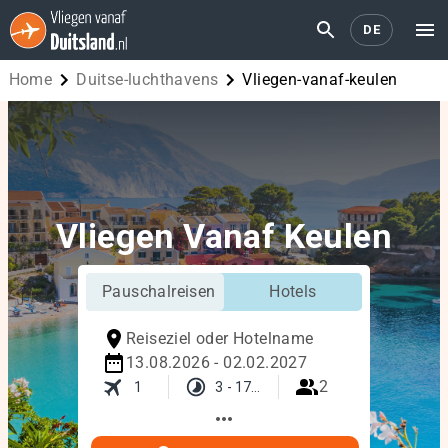
DE
Home
duitse-luchthavens
vliegen-vanaf-keulen
Vliegen Vanaf Keulen
Pauschalreisen
Hotels
Reiseziel oder Hotelname
13.08.2026 - 02.02.2027
2
1
3 - 17 Tage
more_horiz