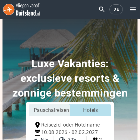
DE
Luxe Vakanties:
exclusieve resorts &
zonnige bestemmingen
Pauschalreisen
Hotels
Reiseziel oder Hotelname
10.08.2026 - 02.02.2027
2
Alle
7 Tage